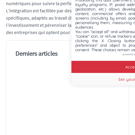
Processing this data (identifiers,
numériques pour suivre la performance en temps réel.
loyalty programs, IP, postal add
geolocation, etc.) allows devel
L’intégration est facilitée par des processus d’onboarding
content, commercial offers an
spécifiques, adaptés au travail distant. De quoi sécuriser
screens (including by email, pos
personalising them, measuring t
l’investissement et pérenniser la stratégie de développement
audiences.
You can "accept all" and withdraw
des entreprises qui optent pour l’un de ces modèles !
"cookie" icon, or refuse trackers a
clicking the X Closing butto
preferences" and object to proc
consent. These choices remain va
Derniers articles
powered 
Auto
Accep
des 
com
Set your
chois
bonn
IA p
sect