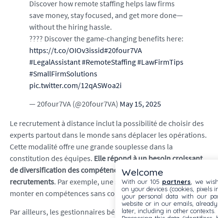
Discover how remote staffing helps law firms
save money, stay focused, and get more done—
without the hiring hassle.
???? Discover the game-changing benefits here:
https://t.co/OIOv3issid
#20four7VA
#LegalAssistant
#RemoteStaffing
#LawFirmTips
#SmallFirmSolutions
pic.twitter.com/12qASWoa2i
— 20four7VA (@20four7VA)
May 15, 2025
Le recrutement à distance inclut la possibilité de choisir des
experts partout dans le monde sans déplacer les opérations.
Cette modalité offre une grande souplesse dans la
constitution des équipes.
Elle répond à un besoin croissant
de diversification des compétences et d’accélération des
Welcome
recrutements
. Par exemple, une startup peut rapidement
With our 105
partners
, we wish
on your devices (cookies, pixels i
monter en compétences sans coûts fixes élevés.
your personal data with our par
website or in our emails, alread
later, including in other contexts.
Par ailleurs, les gestionnaires bénéficient d’outils