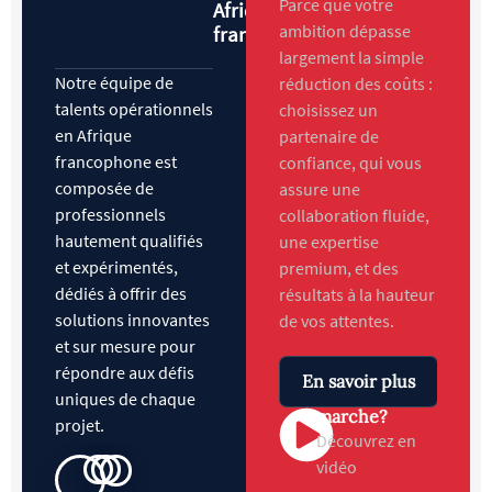
Parce que votre
Afrique
ambition dépasse
francophone
largement la simple
Notre équipe de
réduction des coûts :
talents opérationnels
choisissez un
en Afrique
partenaire de
francophone est
confiance, qui vous
composée de
assure une
professionnels
collaboration fluide,
hautement qualifiés
une expertise
et expérimentés,
premium, et des
dédiés à offrir des
résultats à la hauteur
solutions innovantes
de vos attentes.
et sur mesure pour
répondre aux défis
En savoir plus
Comment ça
uniques de chaque
marche?
projet.
Découvrez en
vidéo