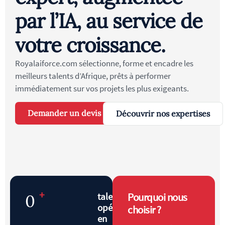
par l’IA, au service de
votre croissance.
Royalaiforce.com sélectionne, forme et encadre les
meilleurs talents d’Afrique, prêts à performer
immédiatement sur vos projets les plus exigeants.
Demander un devis
Découvrir nos expertises
+
talents
Pourquoi nous
0
opérationnels
choisir ?
en