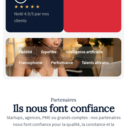
★
★
★
★
★
Noté 4.9/5 par nos
clients
Fiabilité
Expertise
Intelligence artificielle
Francophonie
Performance
Talents africains
Partenaires
Ils nous font confiance
Startups, agences, PME ou grands comptes : nos partenaires
nous font confiance pour la qualité, la constance et la