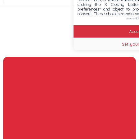
clicking the X Closing butto
preferences" and object to proc
consent. These choices remain va
powered 
Accep
Set your