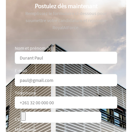
Postulez dès maintenant
Remplissez le formulaire ci-dessous pour
soumettre votre candidature et rejoindre
RoyalAIForce.
Nom et prénom (s)
E-mail
Téléphone
CV
Motivation