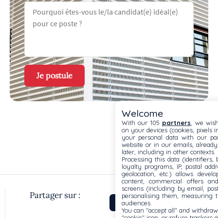
Je postule
Welcome
With our 105
partners
, we wish
on your devices (cookies, pixels i
your personal data with our par
website or in our emails, alread
later, including in other contexts.
Processing this data (identifiers,
loyalty programs, IP, postal add
geolocation, etc.) allows devel
content, commercial offers an
screens (including by email, pos
Partager sur :
personalising them, measuring t
audiences.
You can "accept all" and withdraw
"cookie" icon, or refuse trackers a